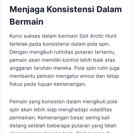
Menjaga Konsistensi Dalam
Bermain
Kunci sukses dalam bermain Slot Arctic Hunt
terletak pada konsistensi dalam pola spin.
Dengan mengikuti rutinitas putaran tertentu,
pemain akan memiliki kontrol lebih baik atas
anggaran taruhan mereka. Pola spin rutin juga
membantu pemain mengatur emosi dan tetap
fokus pada tujuan kemenangan.
Pemain yang konsisten dalam mengikuti pola
spin akan lebih siap menghadapi volatilitas
permainan. Kemenangan besar sering kali
datang setelah beberapa putaran yang telah