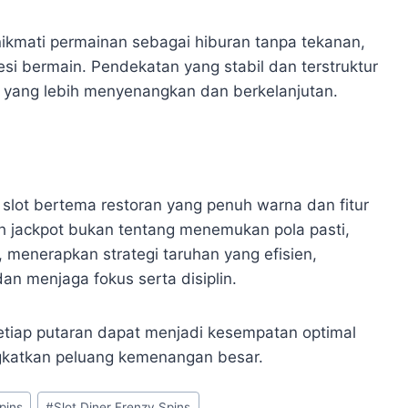
nikmati permainan sebagai hiburan tanpa tekanan,
sesi bermain. Pendekatan yang stabil dan terstruktur
yang lebih menyenangkan dan berkelanjutan.
ot bertema restoran yang penuh warna dan fitur
ih jackpot bukan tentang menemukan pola pasti,
enerapkan strategi taruhan yang efisien,
n menjaga fokus serta disiplin.
tiap putaran dapat menjadi kesempatan optimal
gkatkan peluang kemenangan besar.
pins
#
Slot Diner Frenzy Spins