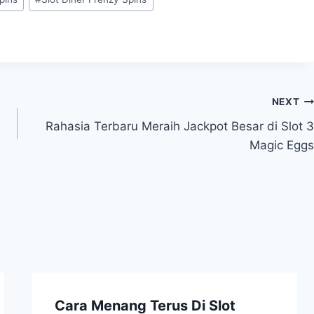
NEXT
Rahasia Terbaru Meraih Jackpot Besar di Slot 3
Magic Eggs
Cara Menang Terus Di Slot