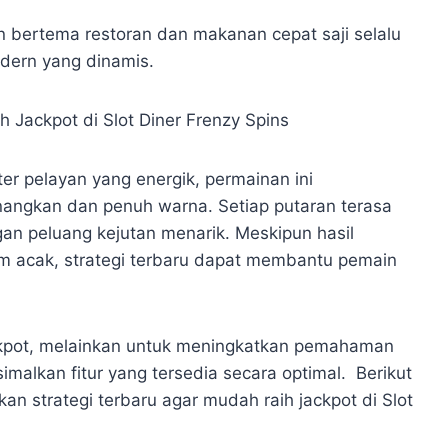
n bertema restoran dan makanan cepat saji selalu
dern yang dinamis.
er pelayan yang energik, permainan ini
angkan dan penuh warna. Setiap putaran terasa
gan peluang kejutan menarik. Meskipun hasil
m acak, strategi terbaru dapat membantu pemain
ackpot, melainkan untuk meningkatkan pemahaman
lkan fitur yang tersedia secara optimal. Berikut
n strategi terbaru agar mudah raih jackpot di Slot