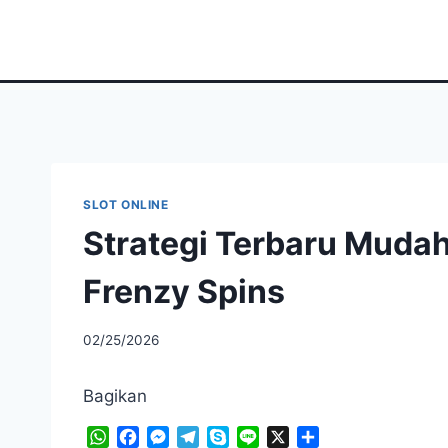
Skip
to
content
SLOT ONLINE
Strategi Terbaru Mudah 
Frenzy Spins
02/25/2026
Bagikan
W
F
M
T
S
L
X
S