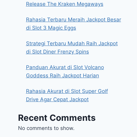
Release The Kraken Megaways
Rahasia Terbaru Meraih Jackpot Besar
di Slot 3 Magic Eggs
Strategi Terbaru Mudah Raih Jackpot
di Slot Diner Frenzy Spins
Panduan Akurat di Slot Volcano
Goddess Raih Jackpot Harian
Rahasia Akurat di Slot Super Golf
Drive Agar Cepat Jackpot
Recent Comments
No comments to show.