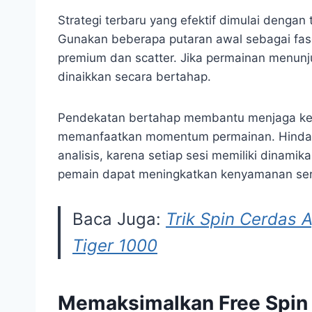
Strategi terbaru yang efektif dimulai denga
Gunakan beberapa putaran awal sebagai fase
premium dan scatter. Jika permainan menunju
dinaikkan secara bertahap.
Pendekatan bertahap membantu menjaga kes
memanfaatkan momentum permainan. Hindar
analisis, karena setiap sesi memiliki dinami
pemain dapat meningkatkan kenyamanan sert
Baca Juga:
Trik Spin Cerdas 
Tiger 1000
Memaksimalkan Free Spin