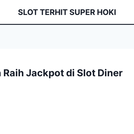
SLOT TERHIT SUPER HOKI
Raih Jackpot di Slot Diner