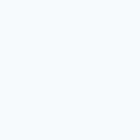
Strategi Terbaik Untuk Pemula