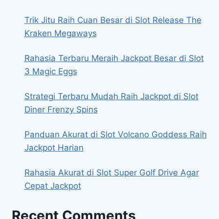
Trik Jitu Raih Cuan Besar di Slot Release The
Kraken Megaways
Rahasia Terbaru Meraih Jackpot Besar di Slot
3 Magic Eggs
Strategi Terbaru Mudah Raih Jackpot di Slot
Diner Frenzy Spins
Panduan Akurat di Slot Volcano Goddess Raih
Jackpot Harian
Rahasia Akurat di Slot Super Golf Drive Agar
Cepat Jackpot
Recent Comments