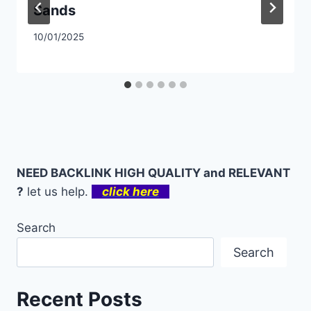
Sands
10/01/2025
NEED BACKLINK HIGH QUALITY and RELEVANT
?
let us help.
click here
Search
Search
Recent Posts