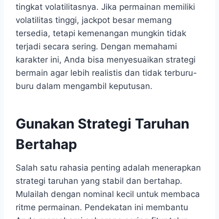
tingkat volatilitasnya. Jika permainan memiliki
volatilitas tinggi, jackpot besar memang
tersedia, tetapi kemenangan mungkin tidak
terjadi secara sering. Dengan memahami
karakter ini, Anda bisa menyesuaikan strategi
bermain agar lebih realistis dan tidak terburu-
buru dalam mengambil keputusan.
Gunakan Strategi Taruhan
Bertahap
Salah satu rahasia penting adalah menerapkan
strategi taruhan yang stabil dan bertahap.
Mulailah dengan nominal kecil untuk membaca
ritme permainan. Pendekatan ini membantu