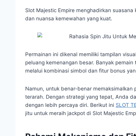
h
a
e
e
k
i
h
a
c
s
l
y
n
a
Slot Majestic Empire menghadirkan suasana
t
e
s
e
p
e
r
dan nuansa kemewahan yang kuat.
s
b
e
g
e
e
A
o
n
r
p
o
g
a
p
k
e
m
r
Permainan ini dikenal memiliki tampilan visua
peluang kemenangan besar. Banyak pemain ter
melalui kombinasi simbol dan fitur bonus yan
Namun, untuk benar-benar memaksimalkan pel
terarah. Dengan strategi yang tepat, Anda d
dengan lebih percaya diri. Berikut ini
SLOT T
jitu untuk meraih jackpot di Slot Majestic Emp