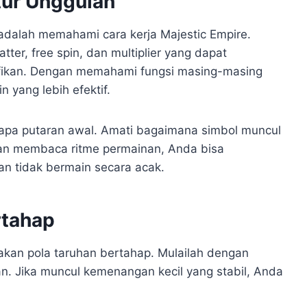
tur Unggulan
adalah memahami cara kerja Majestic Empire.
catter, free spin, dan multiplier yang dapat
ifikan. Dengan memahami fungsi masing-masing
 yang lebih efektif.
rapa putaran awal. Amati bagaimana simbol muncul
gan membaca ritme permainan, Anda bisa
an tidak bermain secara acak.
rtahap
akan pola taruhan bertahap. Mulailah dengan
an. Jika muncul kemenangan kecil yang stabil, Anda