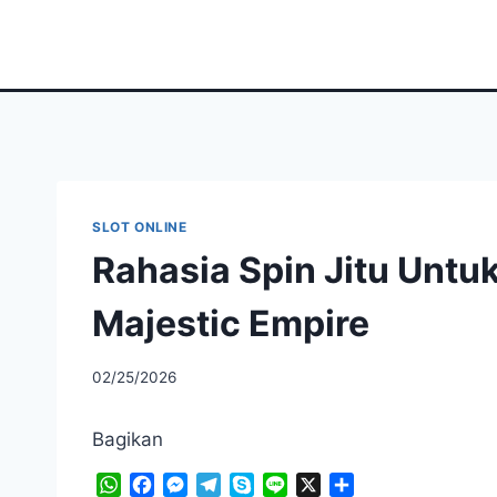
Skip
to
content
SLOT ONLINE
Rahasia Spin Jitu Untuk
Majestic Empire
02/25/2026
Bagikan
W
F
M
T
S
L
X
S