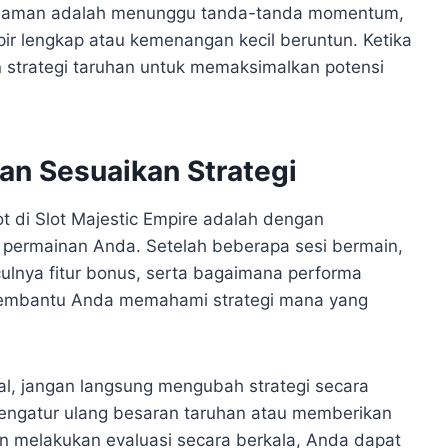
galaman adalah menunggu tanda-tanda momentum,
ir lengkap atau kemenangan kecil beruntun. Ketika
an strategi taruhan untuk memaksimalkan potensi
dan Sesuaikan Strategi
t di Slot Majestic Empire adalah dengan
l permainan Anda. Setelah beberapa sesi bermain,
ulnya fitur bonus, serta bagaimana performa
i membantu Anda memahami strategi mana yang
al, jangan langsung mengubah strategi secara
 mengatur ulang besaran taruhan atau memberikan
n melakukan evaluasi secara berkala, Anda dapat