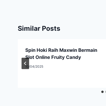
Similar Posts
Spin Hoki Raih Maxwin Bermain
Slot Online Fruity Candy
10/04/2025