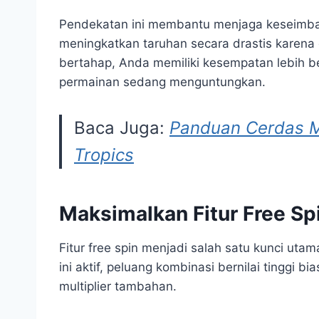
Pendekatan ini membantu menjaga keseimbang
meningkatkan taruhan secara drastis karena 
bertahap, Anda memiliki kesempatan lebih
permainan sedang menguntungkan.
Baca Juga:
Panduan Cerdas M
Tropics
Maksimalkan Fitur Free Sp
Fitur free spin menjadi salah satu kunci utam
ini aktif, peluang kombinasi bernilai tinggi b
multiplier tambahan.