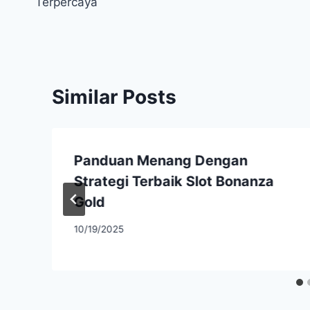
Terpercaya
Similar Posts
Panduan Menang Dengan
Strategi Terbaik Slot Bonanza
Gold
10/19/2025