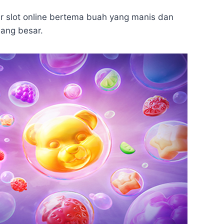
 slot online bertema buah yang manis dan
ang besar.