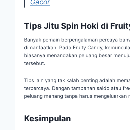
Gacor
Tips Jitu Spin Hoki di Frui
Banyak pemain berpengalaman percaya bahwa 
dimanfaatkan. Pada Fruity Candy, kemuncula
biasanya menandakan peluang besar menuju fr
tersebut.
Tips lain yang tak kalah penting adalah mem
terpercaya. Dengan tambahan saldo atau fre
peluang menang tanpa harus mengeluarkan 
Kesimpulan