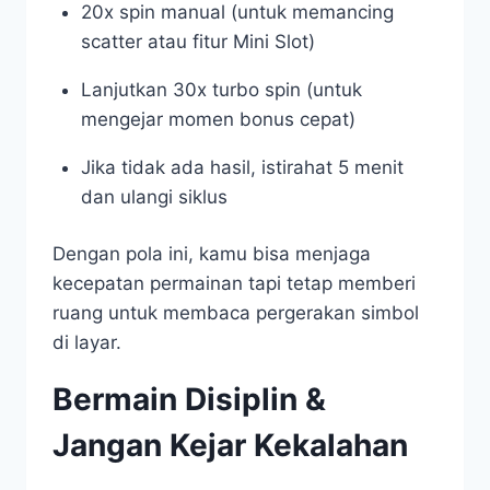
20x spin manual (untuk memancing
scatter atau fitur Mini Slot)
Lanjutkan 30x turbo spin (untuk
mengejar momen bonus cepat)
Jika tidak ada hasil, istirahat 5 menit
dan ulangi siklus
Dengan pola ini, kamu bisa menjaga
kecepatan permainan tapi tetap memberi
ruang untuk membaca pergerakan simbol
di layar.
Bermain Disiplin &
Jangan Kejar Kekalahan