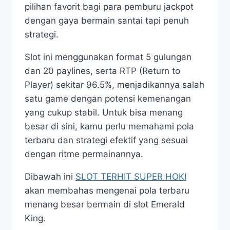
pilihan favorit bagi para pemburu jackpot
dengan gaya bermain santai tapi penuh
strategi.
Slot ini menggunakan format 5 gulungan
dan 20 paylines, serta RTP (Return to
Player) sekitar 96.5%, menjadikannya salah
satu game dengan potensi kemenangan
yang cukup stabil. Untuk bisa menang
besar di sini, kamu perlu memahami pola
terbaru dan strategi efektif yang sesuai
dengan ritme permainannya.
Dibawah ini
SLOT TERHIT SUPER HOKI
akan membahas mengenai pola terbaru
menang besar bermain di slot Emerald
King.