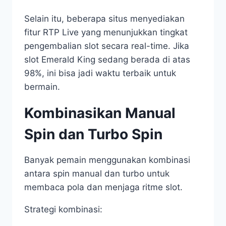
Selain itu, beberapa situs menyediakan
fitur RTP Live yang menunjukkan tingkat
pengembalian slot secara real-time. Jika
slot Emerald King sedang berada di atas
98%, ini bisa jadi waktu terbaik untuk
bermain.
Kombinasikan Manual
Spin dan Turbo Spin
Banyak pemain menggunakan kombinasi
antara spin manual dan turbo untuk
membaca pola dan menjaga ritme slot.
Strategi kombinasi: