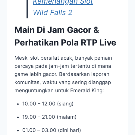
Kemenangan Slot
Wild Falls 2
Main Di Jam Gacor &
Perhatikan Pola RTP Live
Meski slot bersifat acak, banyak pemain
percaya pada jam-jam tertentu di mana
game lebih gacor. Berdasarkan laporan
komunitas, waktu yang sering dianggap
menguntungkan untuk Emerald King:
10.00 – 12.00 (siang)
19.00 – 21.00 (malam)
01.00 – 03.00 (dini hari)