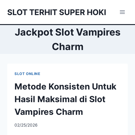
Skip
SLOT TERHIT SUPER HOKI
to
content
Jackpot Slot Vampires
Charm
SLOT ONLINE
Metode Konsisten Untuk
Hasil Maksimal di Slot
Vampires Charm
02/25/2026