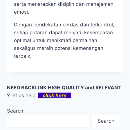
serta menerapkan disiplin dan manajemen
emosi.
Dengan pendekatan cerdas dan terkontrol,
setiap putaran dapat menjadi kesempatan
optimal untuk menikmati permainan
sekaligus meraih potensi kemenangan
terbaik.
NEED BACKLINK HIGH QUALITY and RELEVANT
?
let us help.
click here
Search
Search