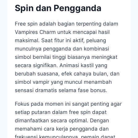
Spin dan Pengganda
Free spin adalah bagian terpenting dalam
Vampires Charm untuk mencapai hasil
maksimal. Saat fitur ini aktif, peluang
munculnya pengganda dan kombinasi
simbol bernilai tinggi biasanya meningkat
secara signifikan. Animasi kastil yang
berubah suasana, efek cahaya bulan, dan
simbol vampir yang muncul menambah
sensasi dramatis selama fase bonus.
Fokus pada momen ini sangat penting agar
setiap putaran dalam free spin dapat
dimanfaatkan secara optimal. Dengan
memahami cara kerja pengganda dan
frekuensi kemunculannya, pemain dapat