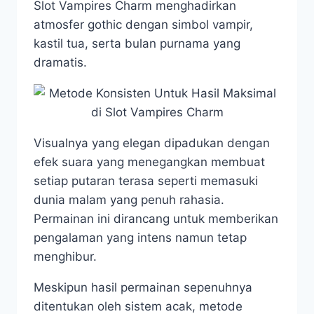
Slot Vampires Charm menghadirkan
atmosfer gothic dengan simbol vampir,
kastil tua, serta bulan purnama yang
dramatis.
Visualnya yang elegan dipadukan dengan
efek suara yang menegangkan membuat
setiap putaran terasa seperti memasuki
dunia malam yang penuh rahasia.
Permainan ini dirancang untuk memberikan
pengalaman yang intens namun tetap
menghibur.
Meskipun hasil permainan sepenuhnya
ditentukan oleh sistem acak, metode