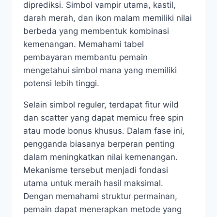
diprediksi. Simbol vampir utama, kastil,
darah merah, dan ikon malam memiliki nilai
berbeda yang membentuk kombinasi
kemenangan. Memahami tabel
pembayaran membantu pemain
mengetahui simbol mana yang memiliki
potensi lebih tinggi.
Selain simbol reguler, terdapat fitur wild
dan scatter yang dapat memicu free spin
atau mode bonus khusus. Dalam fase ini,
pengganda biasanya berperan penting
dalam meningkatkan nilai kemenangan.
Mekanisme tersebut menjadi fondasi
utama untuk meraih hasil maksimal.
Dengan memahami struktur permainan,
pemain dapat menerapkan metode yang