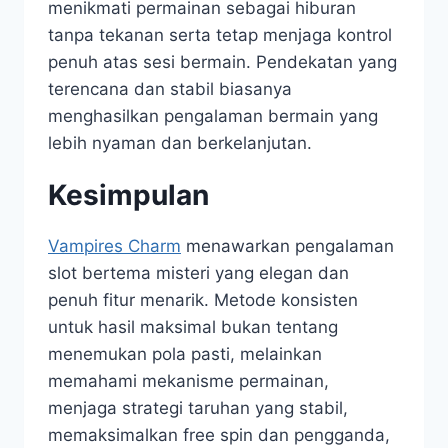
menikmati permainan sebagai hiburan
tanpa tekanan serta tetap menjaga kontrol
penuh atas sesi bermain. Pendekatan yang
terencana dan stabil biasanya
menghasilkan pengalaman bermain yang
lebih nyaman dan berkelanjutan.
Kesimpulan
Vampires Charm
menawarkan pengalaman
slot bertema misteri yang elegan dan
penuh fitur menarik. Metode konsisten
untuk hasil maksimal bukan tentang
menemukan pola pasti, melainkan
memahami mekanisme permainan,
menjaga strategi taruhan yang stabil,
memaksimalkan free spin dan pengganda,