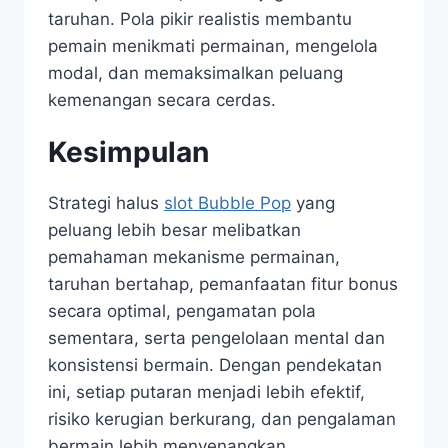
taruhan. Pola pikir realistis membantu
pemain menikmati permainan, mengelola
modal, dan memaksimalkan peluang
kemenangan secara cerdas.
Kesimpulan
Strategi halus
slot Bubble Pop
yang
peluang lebih besar melibatkan
pemahaman mekanisme permainan,
taruhan bertahap, pemanfaatan fitur bonus
secara optimal, pengamatan pola
sementara, serta pengelolaan mental dan
konsistensi bermain. Dengan pendekatan
ini, setiap putaran menjadi lebih efektif,
risiko kerugian berkurang, dan pengalaman
bermain lebih menyenangkan.