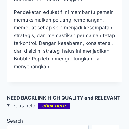
Pendekatan edukatif ini membantu pemain
memaksimalkan peluang kemenangan,
membuat setiap spin menjadi kesempatan
strategis, dan memastikan permainan tetap
terkontrol. Dengan kesabaran, konsistensi,
dan disiplin, strategi halus ini menjadikan
Bubble Pop lebih menguntungkan dan
menyenangkan.
NEED BACKLINK HIGH QUALITY and RELEVANT
?
let us help.
click here
Search