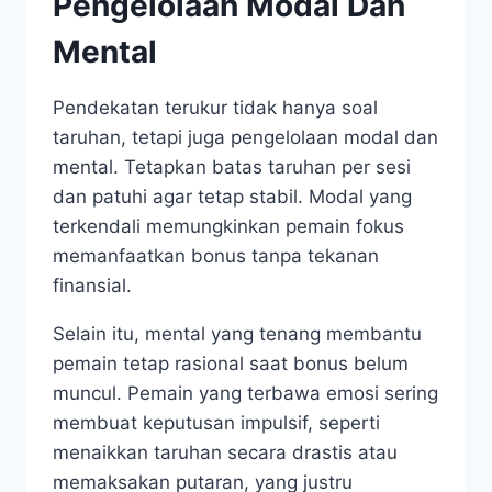
Pengelolaan Modal Dan
Mental
Pendekatan terukur tidak hanya soal
taruhan, tetapi juga pengelolaan modal dan
mental. Tetapkan batas taruhan per sesi
dan patuhi agar tetap stabil. Modal yang
terkendali memungkinkan pemain fokus
memanfaatkan bonus tanpa tekanan
finansial.
Selain itu, mental yang tenang membantu
pemain tetap rasional saat bonus belum
muncul. Pemain yang terbawa emosi sering
membuat keputusan impulsif, seperti
menaikkan taruhan secara drastis atau
memaksakan putaran, yang justru