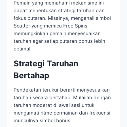
Pemain yang memahami mekanisme ini
dapat menentukan strategi taruhan dan
fokus putaran. Misalnya, mengenali simbol
Scatter yang memicu Free Spins
memungkinkan pemain menyesuaikan
taruhan agar setiap putaran bonus lebih
optimal.
Strategi Taruhan
Bertahap
Pendekatan terukur berarti menyesuaikan
taruhan secara bertahap. Mulailah dengan
taruhan moderat di awal sesi untuk
mengamati ritme permainan dan frekuensi
munculnya simbol bonus.