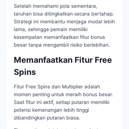
Setelah memahami pola sementara,
taruhan bisa ditingkatkan secara bertahap.
Strategi ini membantu menjaga modal lebih
lama, sehingga pemain memiliki
kesempatan memanfaatkan fitur bonus
besar tanpa mengambil risiko berlebihan.
Memanfaatkan Fitur Free
Spins
Fitur Free Spins dan Multiplier adalah
momen penting untuk meraih bonus besar.
Saat fitur ini aktif, setiap putaran memiliki
potensi kemenangan lebih tinggi
dibandingkan putaran biasa.