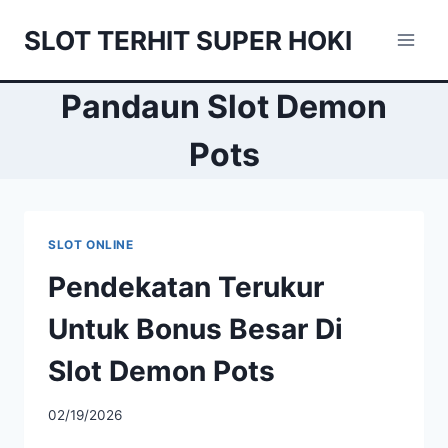
Skip
SLOT TERHIT SUPER HOKI
to
content
Pandaun Slot Demon
Pots
SLOT ONLINE
Pendekatan Terukur
Untuk Bonus Besar Di
Slot Demon Pots
02/19/2026