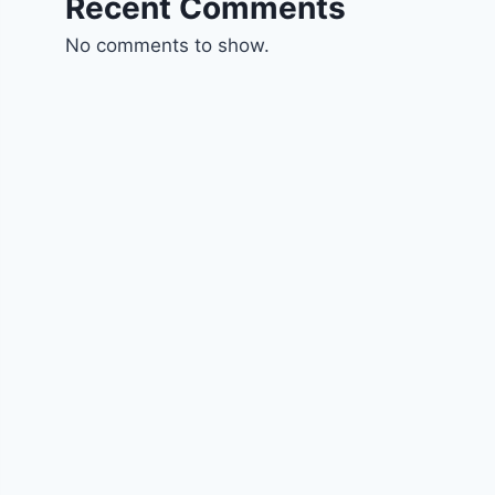
Recent Comments
No comments to show.