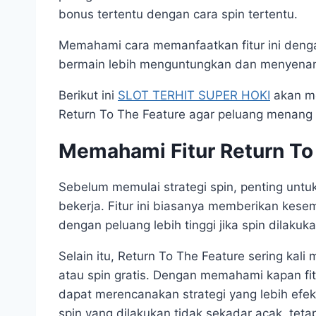
bonus tertentu dengan cara spin tertentu.
Memahami cara memanfaatkan fitur ini deng
bermain lebih menguntungkan dan menyena
Berikut ini
SLOT TERHIT SUPER HOKI
akan me
Return To The Feature agar peluang menang l
Memahami Fitur Return To
Sebelum memulai strategi spin, penting unt
bekerja. Fitur ini biasanya memberikan kes
dengan peluang lebih tinggi jika spin dilakuk
Selain itu, Return To The Feature sering kal
atau spin gratis. Dengan memahami kapan fi
dapat merencanakan strategi yang lebih efekt
spin yang dilakukan tidak sekadar acak, tet