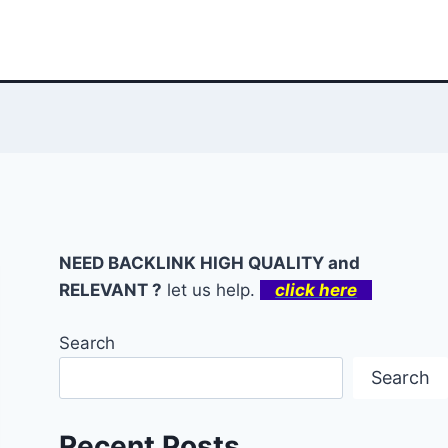
NEED BACKLINK HIGH QUALITY and
RELEVANT ?
let us help.
click here
Search
Search
Recent Posts