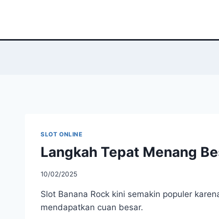
Skip
to
content
SLOT ONLINE
Langkah Tepat Menang Bes
10/02/2025
Slot Banana Rock kini semakin populer kare
mendapatkan cuan besar.