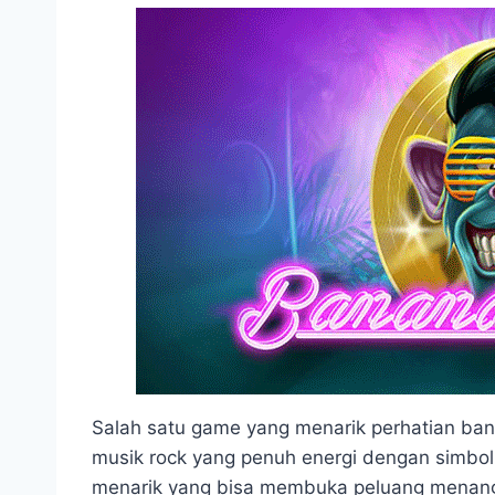
Salah satu game yang menarik perhatian ba
musik rock yang penuh energi dengan simbol-
menarik yang bisa membuka peluang menang b