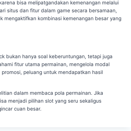
 karena bisa melipatgandakan kemenangan melalui
ari situs dan fitur dalam game secara bersamaan,
uk mengaktifkan kombinasi kemenangan besar yang
k bukan hanya soal keberuntungan, tetapi juga
ahami fitur utama permainan, mengelola modal
 promosi, peluang untuk mendapatkan hasil
telitian dalam membaca pola permainan. Jika
a menjadi pilihan slot yang seru sekaligus
ncar cuan besar.