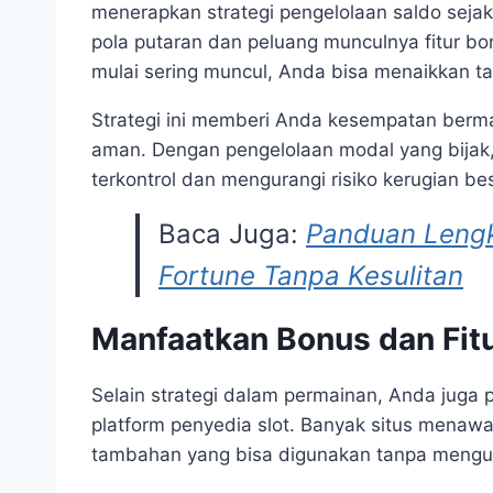
menerapkan strategi pengelolaan saldo sejak
pola putaran dan peluang munculnya fitur bon
mulai sering muncul, Anda bisa menaikkan t
Strategi ini memberi Anda kesempatan berma
aman. Dengan pengelolaan modal yang bijak
terkontrol dan mengurangi risiko kerugian bes
Baca Juga:
Panduan Lengk
Fortune Tanpa Kesulitan
Manfaatkan Bonus dan Fit
Selain strategi dalam permainan, Anda juga
platform penyedia slot. Banyak situs menawa
tambahan yang bisa digunakan tanpa mengu