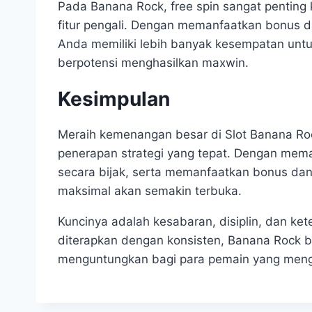
Pada Banana Rock, free spin sangat penting
fitur pengali. Dengan memanfaatkan bonus d
Anda memiliki lebih banyak kesempatan unt
berpotensi menghasilkan maxwin.
Kesimpulan
Meraih kemenangan besar di Slot Banana Roc
penerapan strategi yang tepat. Dengan mem
secara bijak, serta memanfaatkan bonus dan
maksimal akan semakin terbuka.
Kuncinya adalah kesabaran, disiplin, dan ke
diterapkan dengan konsisten, Banana Rock bis
menguntungkan bagi para pemain yang mengi