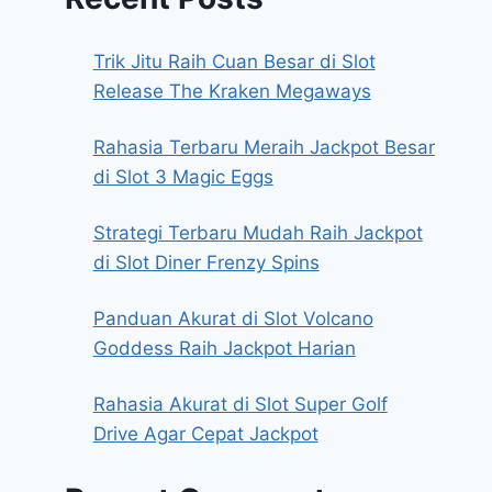
Trik Jitu Raih Cuan Besar di Slot
Release The Kraken Megaways
Rahasia Terbaru Meraih Jackpot Besar
di Slot 3 Magic Eggs
Strategi Terbaru Mudah Raih Jackpot
di Slot Diner Frenzy Spins
Panduan Akurat di Slot Volcano
Goddess Raih Jackpot Harian
Rahasia Akurat di Slot Super Golf
Drive Agar Cepat Jackpot