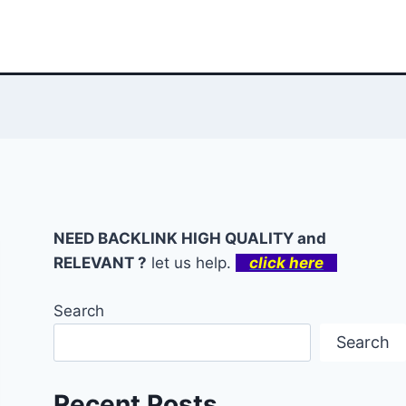
NEED BACKLINK HIGH QUALITY and
RELEVANT ?
let us help.
click here
Search
Search
Recent Posts