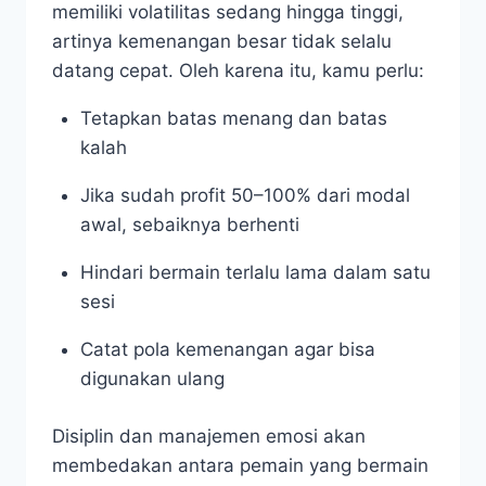
memiliki volatilitas sedang hingga tinggi,
artinya kemenangan besar tidak selalu
datang cepat. Oleh karena itu, kamu perlu:
Tetapkan batas menang dan batas
kalah
Jika sudah profit 50–100% dari modal
awal, sebaiknya berhenti
Hindari bermain terlalu lama dalam satu
sesi
Catat pola kemenangan agar bisa
digunakan ulang
Disiplin dan manajemen emosi akan
membedakan antara pemain yang bermain