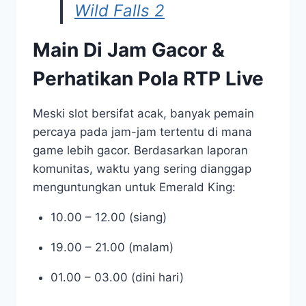
Wild Falls 2
Main Di Jam Gacor &
Perhatikan Pola RTP Live
Meski slot bersifat acak, banyak pemain
percaya pada jam-jam tertentu di mana
game lebih gacor. Berdasarkan laporan
komunitas, waktu yang sering dianggap
menguntungkan untuk Emerald King:
10.00 – 12.00 (siang)
19.00 – 21.00 (malam)
01.00 – 03.00 (dini hari)