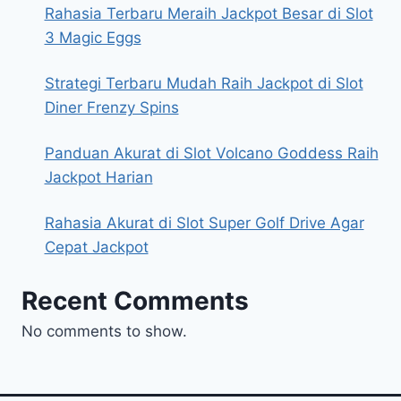
Rahasia Terbaru Meraih Jackpot Besar di Slot
3 Magic Eggs
Strategi Terbaru Mudah Raih Jackpot di Slot
Diner Frenzy Spins
Panduan Akurat di Slot Volcano Goddess Raih
Jackpot Harian
Rahasia Akurat di Slot Super Golf Drive Agar
Cepat Jackpot
Recent Comments
No comments to show.