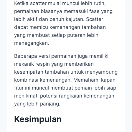
Ketika scatter mulai muncul lebih rutin,
permainan biasanya memasuki fase yang
lebih aktif dan penuh kejutan. Scatter
dapat memicu kemenangan tambahan
yang membuat setiap putaran lebih
menegangkan.
Beberapa versi permainan juga memiliki
mekanik respin yang memberikan
kesempatan tambahan untuk menyambung
kombinasi kemenangan. Memahami kapan
fitur ini muncul membuat pemain lebih siap
menikmati potensi rangkaian kemenangan
yang lebih panjang.
Kesimpulan