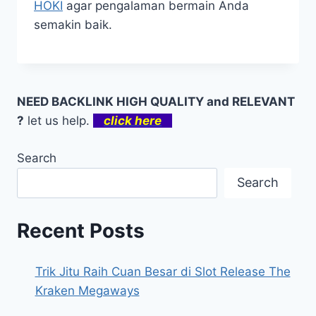
HOKI
agar pengalaman bermain Anda
semakin baik.
NEED BACKLINK HIGH QUALITY and RELEVANT
?
let us help.
click here
Search
Search
Recent Posts
Trik Jitu Raih Cuan Besar di Slot Release The
Kraken Megaways