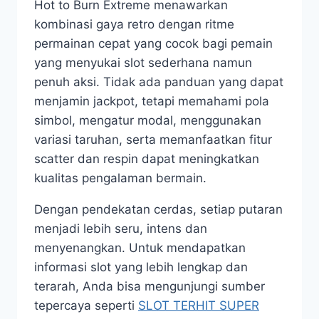
Hot to Burn Extreme menawarkan
kombinasi gaya retro dengan ritme
permainan cepat yang cocok bagi pemain
yang menyukai slot sederhana namun
penuh aksi. Tidak ada panduan yang dapat
menjamin jackpot, tetapi memahami pola
simbol, mengatur modal, menggunakan
variasi taruhan, serta memanfaatkan fitur
scatter dan respin dapat meningkatkan
kualitas pengalaman bermain.
Dengan pendekatan cerdas, setiap putaran
menjadi lebih seru, intens dan
menyenangkan. Untuk mendapatkan
informasi slot yang lebih lengkap dan
terarah, Anda bisa mengunjungi sumber
tepercaya seperti
SLOT TERHIT SUPER