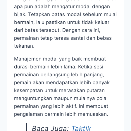
apa pun adalah mengatur modal dengan
bijak. Tetapkan batas modal sebelum mulai
bermain, lalu pastikan untuk tidak keluar
dari batas tersebut. Dengan cara ini,
permainan tetap terasa santai dan bebas
tekanan.
Manajemen modal yang baik membuat
durasi bermain lebih lama. Ketika sesi
permainan berlangsung lebih panjang,
pemain akan mendapatkan lebih banyak
kesempatan untuk merasakan putaran
menguntungkan maupun mulainya pola
permainan yang lebih aktif. Ini membuat
pengalaman bermain lebih memuaskan.
Baca Juga:
Taktik