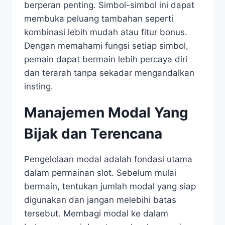
berperan penting. Simbol-simbol ini dapat
membuka peluang tambahan seperti
kombinasi lebih mudah atau fitur bonus.
Dengan memahami fungsi setiap simbol,
pemain dapat bermain lebih percaya diri
dan terarah tanpa sekadar mengandalkan
insting.
Manajemen Modal Yang
Bijak dan Terencana
Pengelolaan modal adalah fondasi utama
dalam permainan slot. Sebelum mulai
bermain, tentukan jumlah modal yang siap
digunakan dan jangan melebihi batas
tersebut. Membagi modal ke dalam