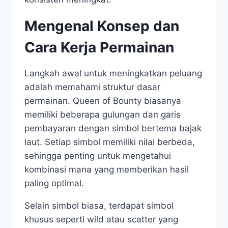
Mengenal Konsep dan
Cara Kerja Permainan
Langkah awal untuk meningkatkan peluang
adalah memahami struktur dasar
permainan. Queen of Bounty biasanya
memiliki beberapa gulungan dan garis
pembayaran dengan simbol bertema bajak
laut. Setiap simbol memiliki nilai berbeda,
sehingga penting untuk mengetahui
kombinasi mana yang memberikan hasil
paling optimal.
Selain simbol biasa, terdapat simbol
khusus seperti wild atau scatter yang