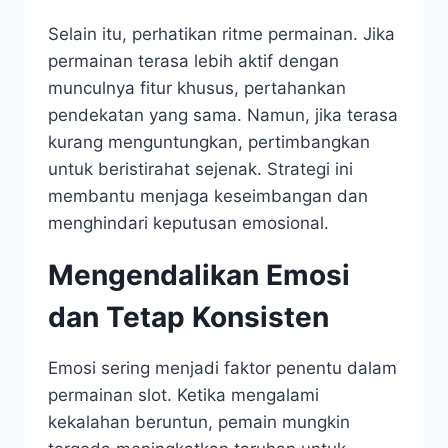
Selain itu, perhatikan ritme permainan. Jika
permainan terasa lebih aktif dengan
munculnya fitur khusus, pertahankan
pendekatan yang sama. Namun, jika terasa
kurang menguntungkan, pertimbangkan
untuk beristirahat sejenak. Strategi ini
membantu menjaga keseimbangan dan
menghindari keputusan emosional.
Mengendalikan Emosi
dan Tetap Konsisten
Emosi sering menjadi faktor penentu dalam
permainan slot. Ketika mengalami
kekalahan beruntun, pemain mungkin