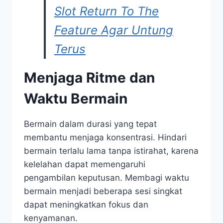
Slot Return To The
Feature Agar Untung
Terus
Menjaga Ritme dan
Waktu Bermain
Bermain dalam durasi yang tepat
membantu menjaga konsentrasi. Hindari
bermain terlalu lama tanpa istirahat, karena
kelelahan dapat memengaruhi
pengambilan keputusan. Membagi waktu
bermain menjadi beberapa sesi singkat
dapat meningkatkan fokus dan
kenyamanan.