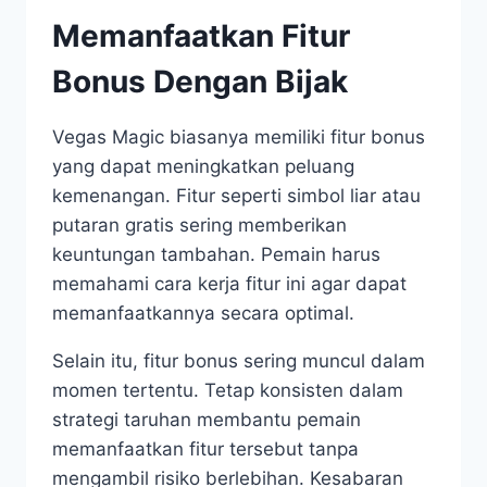
Memanfaatkan Fitur
Bonus Dengan Bijak
Vegas Magic biasanya memiliki fitur bonus
yang dapat meningkatkan peluang
kemenangan. Fitur seperti simbol liar atau
putaran gratis sering memberikan
keuntungan tambahan. Pemain harus
memahami cara kerja fitur ini agar dapat
memanfaatkannya secara optimal.
Selain itu, fitur bonus sering muncul dalam
momen tertentu. Tetap konsisten dalam
strategi taruhan membantu pemain
memanfaatkan fitur tersebut tanpa
mengambil risiko berlebihan. Kesabaran