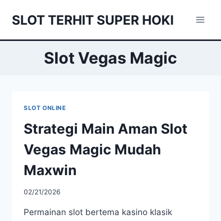
Skip
SLOT TERHIT SUPER HOKI
to
content
Slot Vegas Magic
SLOT ONLINE
Strategi Main Aman Slot
Vegas Magic Mudah
Maxwin
02/21/2026
Permainan slot bertema kasino klasik