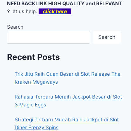
NEED BACKLINK HIGH QUALITY and RELEVANT
?
let us help.
click here
Search
Search
Recent Posts
Trik Jitu Raih Cuan Besar di Slot Release The
Kraken Megaways
Rahasia Terbaru Meraih Jackpot Besar di Slot
3 Magic Eggs
Strategi Terbaru Mudah Raih Jackpot di Slot
Diner Frenzy Spins