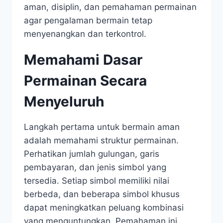
aman, disiplin, dan pemahaman permainan
agar pengalaman bermain tetap
menyenangkan dan terkontrol.
Memahami Dasar
Permainan Secara
Menyeluruh
Langkah pertama untuk bermain aman
adalah memahami struktur permainan.
Perhatikan jumlah gulungan, garis
pembayaran, dan jenis simbol yang
tersedia. Setiap simbol memiliki nilai
berbeda, dan beberapa simbol khusus
dapat meningkatkan peluang kombinasi
yang menguntungkan. Pemahaman ini