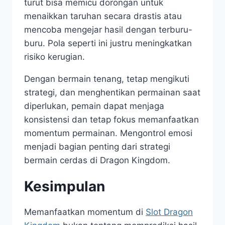
turut bisa memicu dorongan untuk
menaikkan taruhan secara drastis atau
mencoba mengejar hasil dengan terburu-
buru. Pola seperti ini justru meningkatkan
risiko kerugian.
Dengan bermain tenang, tetap mengikuti
strategi, dan menghentikan permainan saat
diperlukan, pemain dapat menjaga
konsistensi dan tetap fokus memanfaatkan
momentum permainan. Mengontrol emosi
menjadi bagian penting dari strategi
bermain cerdas di Dragon Kingdom.
Kesimpulan
Memanfaatkan momentum di
Slot Dragon