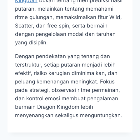
Kingdom
bukan tentang memprediksi hasil
putaran, melainkan tentang memahami
ritme gulungan, memaksimalkan fitur Wild,
Scatter, dan free spin, serta bermain
dengan pengelolaan modal dan taruhan
yang disiplin.
Dengan pendekatan yang tenang dan
terstruktur, setiap putaran menjadi lebih
efektif, risiko kerugian diminimalkan, dan
peluang kemenangan meningkat. Fokus
pada strategi, observasi ritme permainan,
dan kontrol emosi membuat pengalaman
bermain Dragon Kingdom lebih
menyenangkan sekaligus menguntungkan.