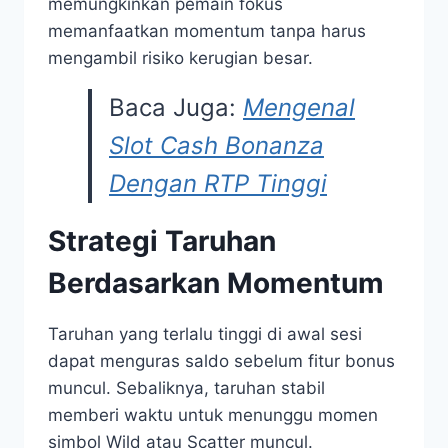
memungkinkan pemain fokus
memanfaatkan momentum tanpa harus
mengambil risiko kerugian besar.
Baca Juga:
Mengenal
Slot Cash Bonanza
Dengan RTP Tinggi
Strategi Taruhan
Berdasarkan Momentum
Taruhan yang terlalu tinggi di awal sesi
dapat menguras saldo sebelum fitur bonus
muncul. Sebaliknya, taruhan stabil
memberi waktu untuk menunggu momen
simbol Wild atau Scatter muncul.