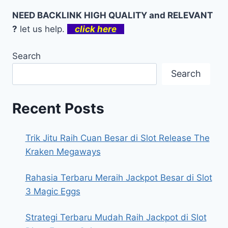
NEED BACKLINK HIGH QUALITY and RELEVANT
?
let us help.
click here
Search
Search
Recent Posts
Trik Jitu Raih Cuan Besar di Slot Release The
Kraken Megaways
Rahasia Terbaru Meraih Jackpot Besar di Slot
3 Magic Eggs
Strategi Terbaru Mudah Raih Jackpot di Slot