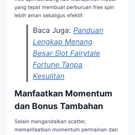
yang tepat membuat perburuan free spin
lebih aman sekaligus efektif.
Baca Juga:
Panduan
Lengkap Menang
Besar Slot Fairytale
Fortune Tanpa
Kesulitan
Manfaatkan Momentum
dan Bonus Tambahan
Selain mengandalkan scatter,
memanfaatkan momentum permainan dan