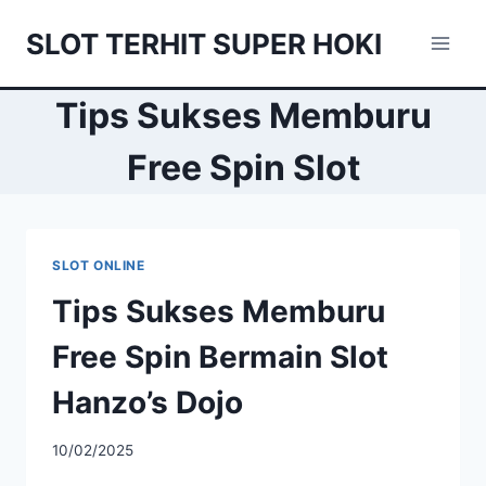
Skip
SLOT TERHIT SUPER HOKI
to
content
Tips Sukses Memburu
Free Spin Slot
SLOT ONLINE
Tips Sukses Memburu
Free Spin Bermain Slot
Hanzo’s Dojo
10/02/2025