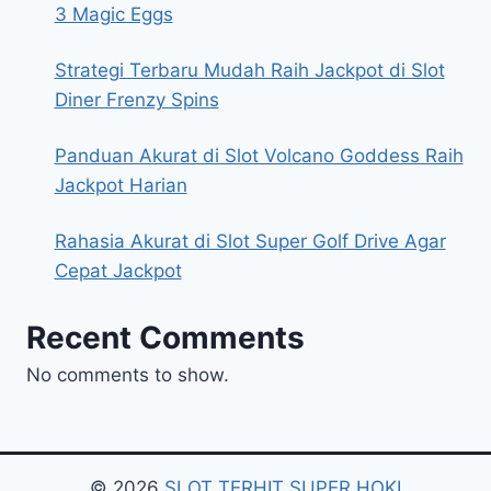
3 Magic Eggs
Strategi Terbaru Mudah Raih Jackpot di Slot
Diner Frenzy Spins
Panduan Akurat di Slot Volcano Goddess Raih
Jackpot Harian
Rahasia Akurat di Slot Super Golf Drive Agar
Cepat Jackpot
Recent Comments
No comments to show.
© 2026
SLOT TERHIT SUPER HOKI