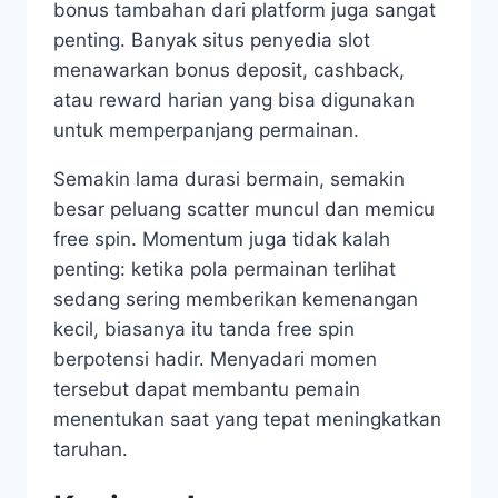
bonus tambahan dari platform juga sangat
penting. Banyak situs penyedia slot
menawarkan bonus deposit, cashback,
atau reward harian yang bisa digunakan
untuk memperpanjang permainan.
Semakin lama durasi bermain, semakin
besar peluang scatter muncul dan memicu
free spin. Momentum juga tidak kalah
penting: ketika pola permainan terlihat
sedang sering memberikan kemenangan
kecil, biasanya itu tanda free spin
berpotensi hadir. Menyadari momen
tersebut dapat membantu pemain
menentukan saat yang tepat meningkatkan
taruhan.