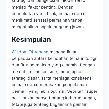
strategi dan pengelolaan modal tetap
menjadi faktor penting. Dengan
pendekatan yang bijak, pemain dapat
menikmati sensasi permainan tanpa
mengabaikan aspek tanggung jawab.
Kesimpulan
Wisdom Of Athena
menghadirkan
perpaduan antara keindahan tema mitologi
dan fitur permainan yang dinamis. Dengan
memahami mekanisme, menerapkan
strategi dasar, serta menjaga konsistensi,
pemain dapat merasakan pengalaman
bermain yang lebih optimal. Sebutan “super
hoki” bukan hanya tentang keberuntungan,
tetapi juga tentang bagaimana pemain