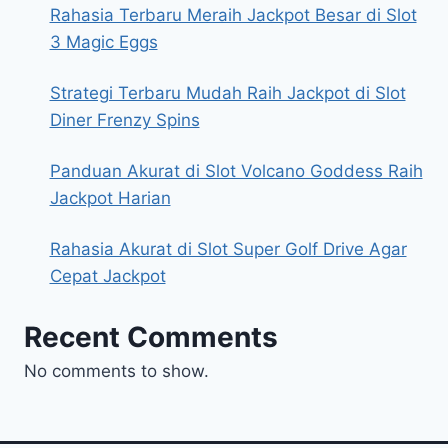
Rahasia Terbaru Meraih Jackpot Besar di Slot
3 Magic Eggs
Strategi Terbaru Mudah Raih Jackpot di Slot
Diner Frenzy Spins
Panduan Akurat di Slot Volcano Goddess Raih
Jackpot Harian
Rahasia Akurat di Slot Super Golf Drive Agar
Cepat Jackpot
Recent Comments
No comments to show.