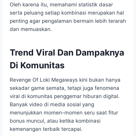
Oleh karena itu, memahami statistik dasar
serta peluang setiap kombinasi merupakan hal
penting agar pengalaman bermain lebih terarah
dan memuaskan.
Trend Viral Dan Dampaknya
Di Komunitas
Revenge Of Loki Megaways kini bukan hanya
sekadar game semata, tetapi juga fenomena
viral di komunitas penggemar hiburan digital.
Banyak video di media sosial yang
menunjukkan momen-momen seru saat fitur
bonus muncul, atau ketika kombinasi
kemenangan terbaik tercapai.