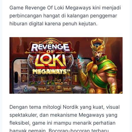
h
a
e
e
k
i
h
a
c
s
l
y
n
a
Game Revenge Of Loki Megaways kini menjadi
t
e
s
e
p
e
r
perbincangan hangat di kalangan penggemar
s
b
e
g
e
e
hiburan digital karena penuh kejutan.
A
o
n
r
p
o
g
a
p
k
e
m
r
Dengan tema mitologi Nordik yang kuat, visual
spektakuler, dan mekanisme Megaways yang
fleksibel, game ini mampu menarik perhatian
banyak pemain. Bocoran-bocoran terbaru