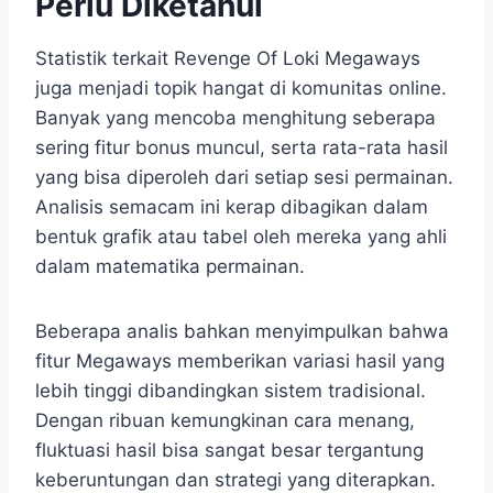
Perlu Diketahui
Statistik terkait Revenge Of Loki Megaways
juga menjadi topik hangat di komunitas online.
Banyak yang mencoba menghitung seberapa
sering fitur bonus muncul, serta rata-rata hasil
yang bisa diperoleh dari setiap sesi permainan.
Analisis semacam ini kerap dibagikan dalam
bentuk grafik atau tabel oleh mereka yang ahli
dalam matematika permainan.
Beberapa analis bahkan menyimpulkan bahwa
fitur Megaways memberikan variasi hasil yang
lebih tinggi dibandingkan sistem tradisional.
Dengan ribuan kemungkinan cara menang,
fluktuasi hasil bisa sangat besar tergantung
keberuntungan dan strategi yang diterapkan.