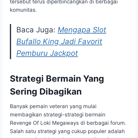
tersebut terus diperbincangkan di berbagai
komunitas.
Baca Juga:
Mengapa Slot
Bufallo King Jadi Favorit
Pemburu Jackpot
Strategi Bermain Yang
Sering Dibagikan
Banyak pemain veteran yang mulai
membagikan strategi-strategi bermain
Revenge Of Loki Megaways di berbagai forum.
Salah satu strategi yang cukup populer adalah