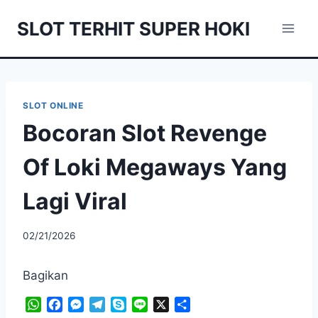
Skip
SLOT TERHIT SUPER HOKI
to
content
SLOT ONLINE
Bocoran Slot Revenge
Of Loki Megaways Yang
Lagi Viral
02/21/2026
Bagikan
W
F
M
T
S
L
X
S