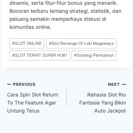
dinamis, serta fitur-fitur bonus yang menarik.
Bocoran terbaru tentang strategi, statistik, dan
peluang semakin memperkaya diskusi di
komunitas online.
Post
#
SLOT ONLINE
#
Slot Revenge Of Loki Megaways
Tags:
#
SLOT TERHIT SUPER HOKI
#
Strategi Permainan
Post
PREVIOUS
NEXT
Cara Spin Slot Return
Rahasia Slot Rio
navigation
To The Feature Agar
Fantasia Yang Bikin
Untung Terus
Auto Jackpot