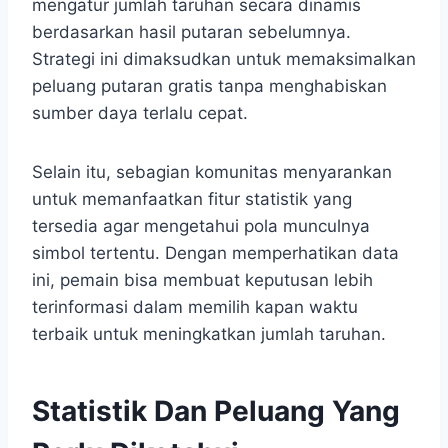
mengatur jumlah taruhan secara dinamis
berdasarkan hasil putaran sebelumnya.
Strategi ini dimaksudkan untuk memaksimalkan
peluang putaran gratis tanpa menghabiskan
sumber daya terlalu cepat.
Selain itu, sebagian komunitas menyarankan
untuk memanfaatkan fitur statistik yang
tersedia agar mengetahui pola munculnya
simbol tertentu. Dengan memperhatikan data
ini, pemain bisa membuat keputusan lebih
terinformasi dalam memilih kapan waktu
terbaik untuk meningkatkan jumlah taruhan.
Statistik Dan Peluang Yang