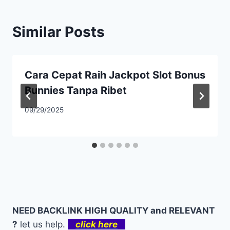
Similar Posts
Cara Cepat Raih Jackpot Slot Bonus
Bunnies Tanpa Ribet
09/29/2025
NEED BACKLINK HIGH QUALITY and RELEVANT
?
let us help.
click here