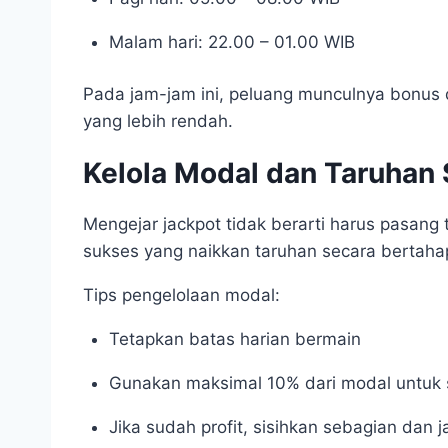
Malam hari: 22.00 – 01.00 WIB
Pada jam-jam ini, peluang munculnya bonus di
yang lebih rendah.
Kelola Modal dan Taruhan 
Mengejar jackpot tidak berarti harus pasang
sukses yang naikkan taruhan secara bertahap
Tips pengelolaan modal:
Tetapkan batas harian bermain
Gunakan maksimal 10% dari modal untuk 
Jika sudah profit, sisihkan sebagian dan j