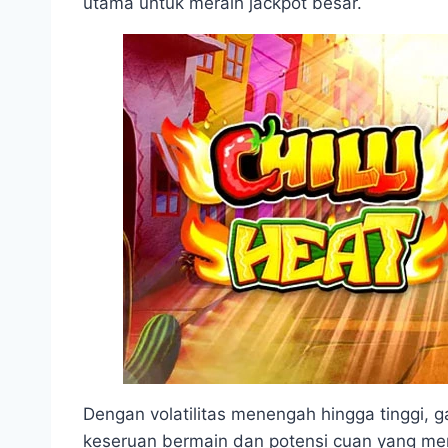
utama untuk meraih jackpot besar.
Dengan volatilitas menengah hingga tinggi,
keseruan bermain dan potensi cuan yang me