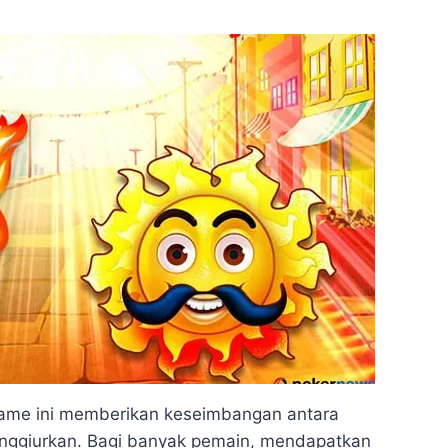
 game ini memberikan keseimbangan antara
nggiurkan. Bagi banyak pemain, mendapatkan