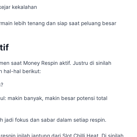
kejar kekalahan
main lebih tenang dan siap saat peluang besar
tif
 saat Money Respin aktif. Justru di sinilah
hal-hal berikut:
h?
l: makin banyak, makin besar potensi total
h jadi fokus dan sabar dalam setiap respin.
respin inilah jantung dari Slot Chilli Heat. Di sinilah