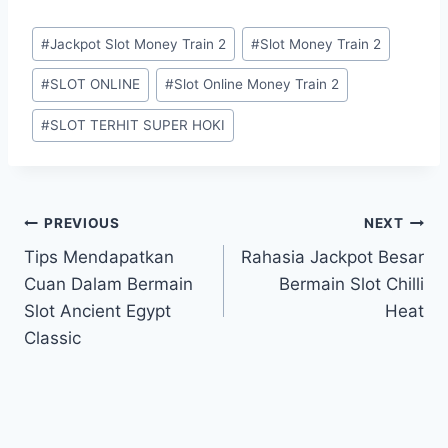
Post
#
Jackpot Slot Money Train 2
#
Slot Money Train 2
Tags:
#
SLOT ONLINE
#
Slot Online Money Train 2
#
SLOT TERHIT SUPER HOKI
Post
PREVIOUS
NEXT
Tips Mendapatkan
Rahasia Jackpot Besar
navigation
Cuan Dalam Bermain
Bermain Slot Chilli
Slot Ancient Egypt
Heat
Classic