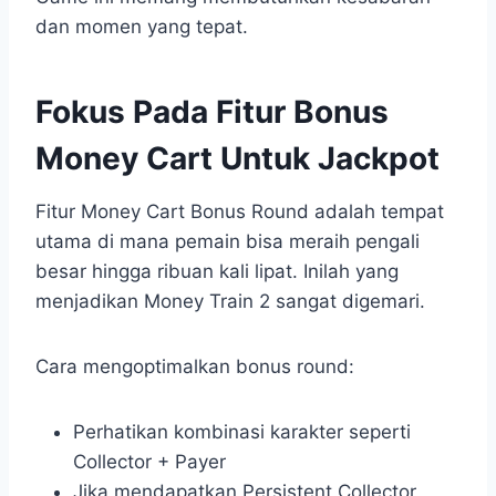
dan momen yang tepat.
Fokus Pada Fitur Bonus
Money Cart Untuk Jackpot
Fitur Money Cart Bonus Round adalah tempat
utama di mana pemain bisa meraih pengali
besar hingga ribuan kali lipat. Inilah yang
menjadikan Money Train 2 sangat digemari.
Cara mengoptimalkan bonus round:
Perhatikan kombinasi karakter seperti
Collector + Payer
Jika mendapatkan Persistent Collector