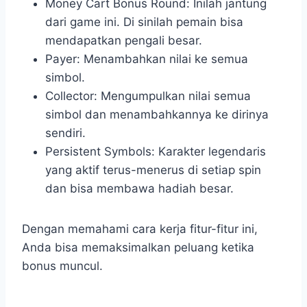
Money Cart Bonus Round: Inilah jantung
dari game ini. Di sinilah pemain bisa
mendapatkan pengali besar.
Payer: Menambahkan nilai ke semua
simbol.
Collector: Mengumpulkan nilai semua
simbol dan menambahkannya ke dirinya
sendiri.
Persistent Symbols: Karakter legendaris
yang aktif terus-menerus di setiap spin
dan bisa membawa hadiah besar.
Dengan memahami cara kerja fitur-fitur ini,
Anda bisa memaksimalkan peluang ketika
bonus muncul.