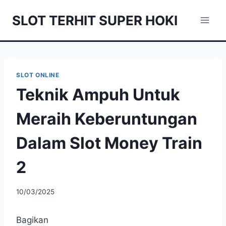
Skip
SLOT TERHIT SUPER HOKI
to
content
SLOT ONLINE
Teknik Ampuh Untuk
Meraih Keberuntungan
Dalam Slot Money Train
2
10/03/2025
Bagikan