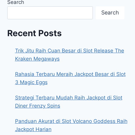
Search
Search
Recent Posts
Trik Jitu Raih Cuan Besar di Slot Release The
Kraken Megaways
Rahasia Terbaru Meraih Jackpot Besar di Slot
3 Magic Eggs
Strategi Terbaru Mudah Raih Jackpot di Slot
Diner Frenzy Spins
Panduan Akurat di Slot Volcano Goddess Raih
Jackpot Harian