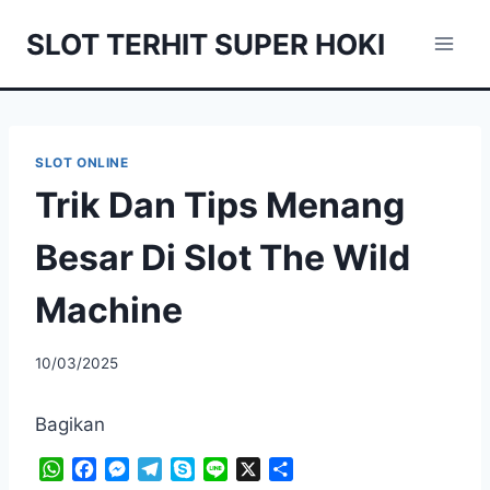
Skip
SLOT TERHIT SUPER HOKI
to
content
SLOT ONLINE
Trik Dan Tips Menang
Besar Di Slot The Wild
Machine
10/03/2025
Bagikan
W
F
M
T
S
L
X
S