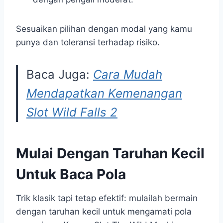
Sesuaikan pilihan dengan modal yang kamu
punya dan toleransi terhadap risiko.
Baca Juga:
Cara Mudah
Mendapatkan Kemenangan
Slot Wild Falls 2
Mulai Dengan Taruhan Kecil
Untuk Baca Pola
Trik klasik tapi tetap efektif: mulailah bermain
dengan taruhan kecil untuk mengamati pola