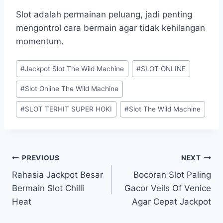
Slot adalah permainan peluang, jadi penting
mengontrol cara bermain agar tidak kehilangan
momentum.
Post
#
Jackpot Slot The Wild Machine
#
SLOT ONLINE
Tags:
#
Slot Online The Wild Machine
#
SLOT TERHIT SUPER HOKI
#
Slot The Wild Machine
Post
PREVIOUS
NEXT
Rahasia Jackpot Besar
Bocoran Slot Paling
navigation
Bermain Slot Chilli
Gacor Veils Of Venice
Heat
Agar Cepat Jackpot