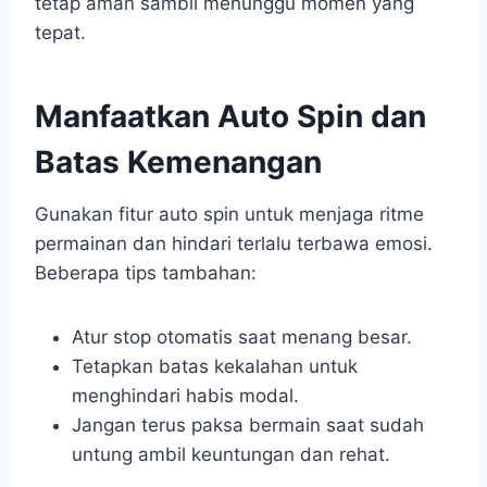
tetap aman sambil menunggu momen yang
tepat.
Manfaatkan Auto Spin dan
Batas Kemenangan
Gunakan fitur auto spin untuk menjaga ritme
permainan dan hindari terlalu terbawa emosi.
Beberapa tips tambahan:
Atur stop otomatis saat menang besar.
Tetapkan batas kekalahan untuk
menghindari habis modal.
Jangan terus paksa bermain saat sudah
untung ambil keuntungan dan rehat.