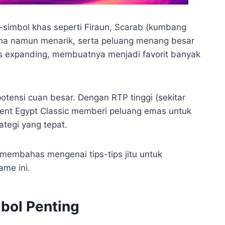
simbol khas seperti Firaun, Scarab (kumbang
na namun menarik, serta peluang menang besar
sus expanding, membuatnya menjadi favorit banyak
otensi cuan besar. Dengan RTP tinggi (sekitar
cient Egypt Classic memberi peluang emas untuk
tegi yang tepat.
membahas mengenai tips-tips jitu untuk
me ini.
mbol Penting