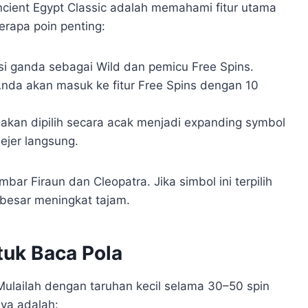
cient Egypt Classic adalah memahami fitur utama
rapa poin penting:
i ganda sebagai Wild dan pemicu Free Spins.
Anda akan masuk ke fitur Free Spins dengan 10
 akan dipilih secara acak menjadi expanding symbol
ejer langsung.
mbar Firaun dan Cleopatra. Jika simbol ini terpilih
besar meningkat tajam.
tuk Baca Pola
ulailah dengan taruhan kecil selama 30–50 spin
ya adalah: