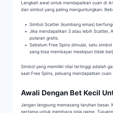
Langkah awal untuk mendapatkan cuan di An
dan simbol yang paling menguntungkan. Bebe
Simbol Scatter (kumbang emas) berfungs
Jika mendapatkan 3 atau lebih Scatter, 
putaran gratis.
Sebelum Free Spins dimulai, satu simbol
yang bisa membayar meskipun tidak berj
Simbol yang memiliki nilai tertinggi adalah ga
saat Free Spins, peluang mendapatkan cuan 
Awali Dengan Bet Kecil Un
Jangan langsung memasang taruhan besar. M
pertama untuk membaca pola game. Tujuann