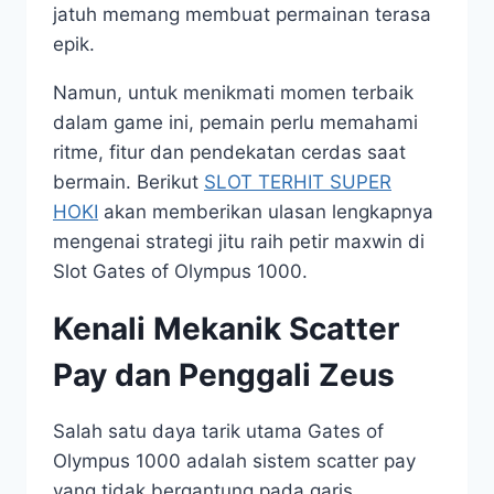
jatuh memang membuat permainan terasa
epik.
Namun, untuk menikmati momen terbaik
dalam game ini, pemain perlu memahami
ritme, fitur dan pendekatan cerdas saat
bermain. Berikut
SLOT TERHIT SUPER
HOKI
akan memberikan ulasan lengkapnya
mengenai strategi jitu raih petir maxwin di
Slot Gates of Olympus 1000.
Kenali Mekanik Scatter
Pay dan Penggali Zeus
Salah satu daya tarik utama Gates of
Olympus 1000 adalah sistem scatter pay
yang tidak bergantung pada garis