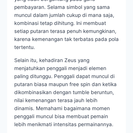
pembayaran. Selama simbol yang sama
muncul dalam jumlah cukup di mana saja,
kombinasi tetap dihitung. Ini membuat
setiap putaran terasa penuh kemungkinan,
karena kemenangan tak terbatas pada pola
tertentu.
Selain itu, kehadiran Zeus yang
menjatuhkan penggali menjadi elemen
paling ditunggu. Penggali dapat muncul di
putaran biasa maupun free spin dan ketika
dikombinasikan dengan tumble beruntun,
nilai kemenangan terasa jauh lebih
dinamis. Memahami bagaimana momen
penggali muncul bisa membuat pemain
lebih menikmati intensitas permainannya.