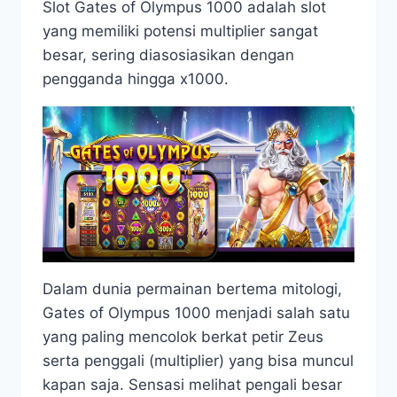
Slot Gates of Olympus 1000 adalah slot
yang memiliki potensi multiplier sangat
besar, sering diasosiasikan dengan
pengganda hingga x1000.
Dalam dunia permainan bertema mitologi,
Gates of Olympus 1000 menjadi salah satu
yang paling mencolok berkat petir Zeus
serta penggali (multiplier) yang bisa muncul
kapan saja. Sensasi melihat pengali besar