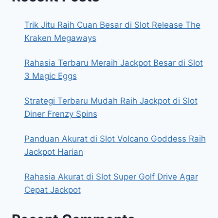
Trik Jitu Raih Cuan Besar di Slot Release The
Kraken Megaways
Rahasia Terbaru Meraih Jackpot Besar di Slot
3 Magic Eggs
Strategi Terbaru Mudah Raih Jackpot di Slot
Diner Frenzy Spins
Panduan Akurat di Slot Volcano Goddess Raih
Jackpot Harian
Rahasia Akurat di Slot Super Golf Drive Agar
Cepat Jackpot