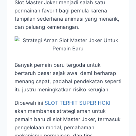
Slot Master Joker menjadi salah satu
permainan favorit bagi pemula karena
tampilan sederhana animasi yang menarik,
dan peluang kemenangan.
Banyak pemain baru tergoda untuk
bertaruh besar sejak awal demi berharap
menang cepat, padahal pendekatan seperti
itu justru meningkatkan risiko kerugian.
Dibawah ini
SLOT TERHIT SUPER HOKI
akan membahas strategi aman untuk
pemain baru di slot Master Joker, termasuk
pengelolaan modal, pemahaman
mekanisme permainan, dan tips