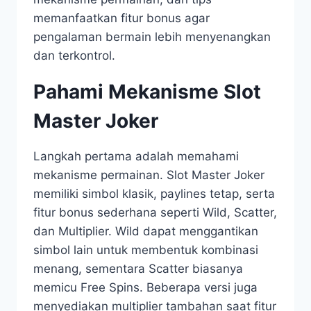
memanfaatkan fitur bonus agar
pengalaman bermain lebih menyenangkan
dan terkontrol.
Pahami Mekanisme Slot
Master Joker
Langkah pertama adalah memahami
mekanisme permainan. Slot Master Joker
memiliki simbol klasik, paylines tetap, serta
fitur bonus sederhana seperti Wild, Scatter,
dan Multiplier. Wild dapat menggantikan
simbol lain untuk membentuk kombinasi
menang, sementara Scatter biasanya
memicu Free Spins. Beberapa versi juga
menyediakan multiplier tambahan saat fitur