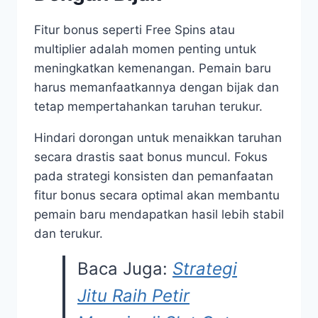
Fitur bonus seperti Free Spins atau
multiplier adalah momen penting untuk
meningkatkan kemenangan. Pemain baru
harus memanfaatkannya dengan bijak dan
tetap mempertahankan taruhan terukur.
Hindari dorongan untuk menaikkan taruhan
secara drastis saat bonus muncul. Fokus
pada strategi konsisten dan pemanfaatan
fitur bonus secara optimal akan membantu
pemain baru mendapatkan hasil lebih stabil
dan terukur.
Baca Juga:
Strategi
Jitu Raih Petir