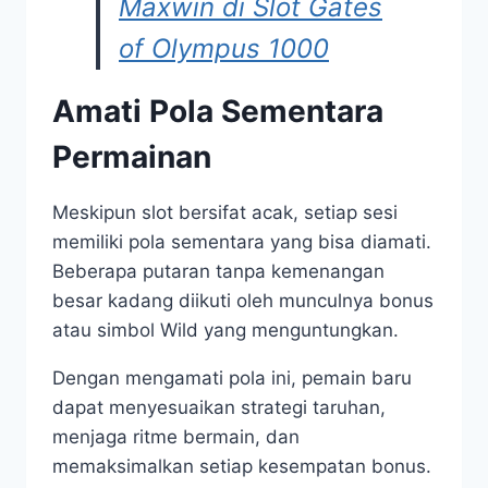
Maxwin di Slot Gates
of Olympus 1000
Amati Pola Sementara
Permainan
Meskipun slot bersifat acak, setiap sesi
memiliki pola sementara yang bisa diamati.
Beberapa putaran tanpa kemenangan
besar kadang diikuti oleh munculnya bonus
atau simbol Wild yang menguntungkan.
Dengan mengamati pola ini, pemain baru
dapat menyesuaikan strategi taruhan,
menjaga ritme bermain, dan
memaksimalkan setiap kesempatan bonus.