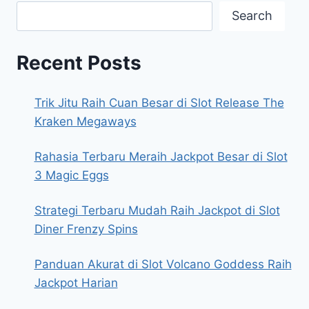
Search
Recent Posts
Trik Jitu Raih Cuan Besar di Slot Release The
Kraken Megaways
Rahasia Terbaru Meraih Jackpot Besar di Slot
3 Magic Eggs
Strategi Terbaru Mudah Raih Jackpot di Slot
Diner Frenzy Spins
Panduan Akurat di Slot Volcano Goddess Raih
Jackpot Harian