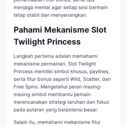
menjaga mental agar setiap sesi bermain
tetap stabil dan menyenangkan.
Pahami Mekanisme Slot
Twilight Princess
Langkah pertama adalah memahami
mekanisme permainan. Slot Twilight
Princess memiliki simbol khusus, paylines,
serta fitur bonus seperti Wild, Scatter, dan
Free Spins. Mengetahui peran masing-
masing simbol membantu pemain
merencanakan strategi taruhan dan fokus
pada putaran yang berpotensi besar.
Selain itu, memahami mekanisme fitur