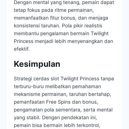
Dengan mental yang tenang, pemain dapat
tetap fokus pada ritme permainan,
memanfaatkan fitur bonus, dan menjaga
konsistensi taruhan. Pola pikir realistis
membantu pengalaman bermain Twilight
Princess menjadi lebih menyenangkan dan
efektif.
Kesimpulan
Strategi cerdas slot Twilight Princess tanpa
terburu-buru melibatkan pemahaman
mekanisme permainan, taruhan bertahap,
pemanfaatan Free Spins dan bonus,
pengamatan pola sementara, serta mental
yang stabil. Dengan pendekatan ini,
pemain bisa bermain lebih terkontrol,