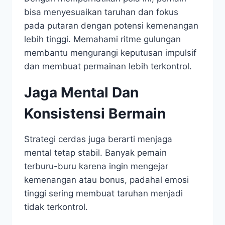
bisa menyesuaikan taruhan dan fokus
pada putaran dengan potensi kemenangan
lebih tinggi. Memahami ritme gulungan
membantu mengurangi keputusan impulsif
dan membuat permainan lebih terkontrol.
Jaga Mental Dan
Konsistensi Bermain
Strategi cerdas juga berarti menjaga
mental tetap stabil. Banyak pemain
terburu-buru karena ingin mengejar
kemenangan atau bonus, padahal emosi
tinggi sering membuat taruhan menjadi
tidak terkontrol.