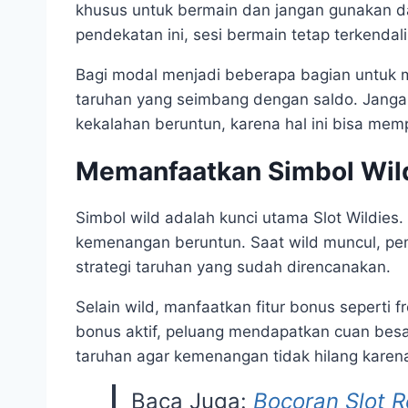
khusus untuk bermain dan jangan gunakan da
pendekatan ini, sesi bermain tetap terkendali
Bagi modal menjadi beberapa bagian untuk 
taruhan yang seimbang dengan saldo. Janga
kekalahan beruntun, karena hal ini bisa me
Memanfaatkan Simbol Wil
Simbol wild adalah kunci utama Slot Wildies.
kemenangan beruntun. Saat wild muncul, pem
strategi taruhan yang sudah direncanakan.
Selain wild, manfaatkan fitur bonus seperti
bonus aktif, peluang mendapatkan cuan besar
taruhan agar kemenangan tidak hilang karen
Baca Juga:
Bocoran Slot 