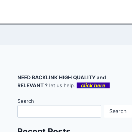
NEED BACKLINK HIGH QUALITY and
RELEVANT ?
let us help.
click here
Search
Search
Recent Posts