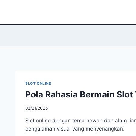
Skip
to
content
SLOT ONLINE
Pola Rahasia Bermain Slot
02/21/2026
Slot online dengan tema hewan dan alam lia
pengalaman visual yang menyenangkan.