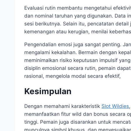
Evaluasi rutin membantu mengetahui efektiv
dan nominal taruhan yang digunakan. Data in
sesi berikutnya. Selain itu, pencatatan deta
kemenangan atau kerugian, menilai keberhasi
Pengendalian emosi juga sangat penting. J
mengalami kekalahan. Bermain dengan kepala
meminimalkan risiko keputusan impulsif yan
disiplin emosional secara rutin, pemain da
rasional, mengelola modal secara efektif,
Kesimpulan
Dengan memahami karakteristik
Slot Wildies
memanfaatkan fitur wild dan bonus secara op
tinggi. Pemain juga disarankan untuk menca
munculnya simbol khusus, dan menyesuaikan