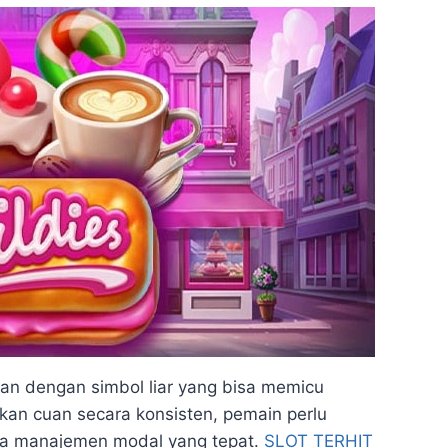
gan dengan simbol liar yang bisa memicu
an cuan secara konsisten, pemain perlu
rta manajemen modal yang tepat.
SLOT TERHIT