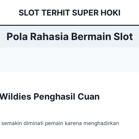
SLOT TERHIT SUPER HOKI
Pola Rahasia Bermain Slot
 Wildies Penghasil Cuan
r semakin diminati pemain karena menghadirkan