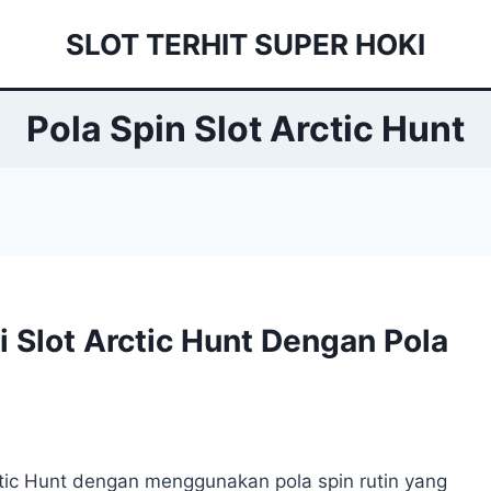
SLOT TERHIT SUPER HOKI
Pola Spin Slot Arctic Hunt
i Slot Arctic Hunt Dengan Pola
rctic Hunt dengan menggunakan pola spin rutin yang