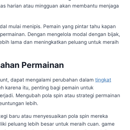
atas harian atau mingguan akan membantu menjaga
dal mulai menipis. Pemain yang pintar tahu kapan
 permainan. Dengan mengelola modal dengan bijak,
lebih lama dan meningkatkan peluang untuk meraih
bahan Permainan
c Hunt, dapat mengalami perubahan dalam
tingkat
h karena itu, penting bagi pemain untuk
rjadi. Mengubah pola spin atau strategi permainan
euntungan lebih.
tegi baru atau menyesuaikan pola spin mereka
ki peluang lebih besar untuk meraih cuan. game