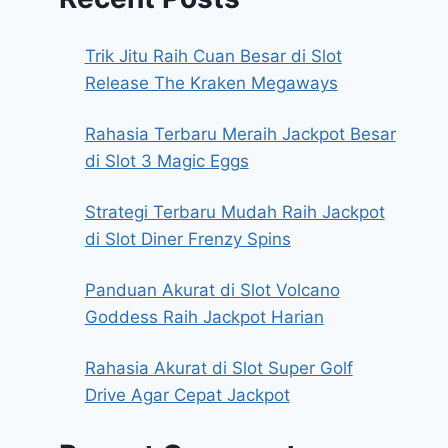
Trik Jitu Raih Cuan Besar di Slot
Release The Kraken Megaways
Rahasia Terbaru Meraih Jackpot Besar
di Slot 3 Magic Eggs
Strategi Terbaru Mudah Raih Jackpot
di Slot Diner Frenzy Spins
Panduan Akurat di Slot Volcano
Goddess Raih Jackpot Harian
Rahasia Akurat di Slot Super Golf
Drive Agar Cepat Jackpot