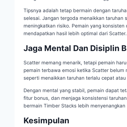
Tipsnya adalah tetap bermain dengan taruhan
selesai. Jangan tergoda menaikkan taruhan sec
meningkatkan risiko. Pemain yang konsiste
mendapatkan hasil lebih optimal dari Scatter.
Jaga Mental Dan Disiplin 
Scatter memang menarik, tetapi pemain haru
pemain terbawa emosi ketika Scatter belum
seperti menaikkan taruhan terlalu cepat at
Dengan mental yang stabil, pemain dapat te
fitur bonus, dan menjaga konsistensi taruha
bermain Timber Stacks lebih menyenangkan d
Kesimpulan