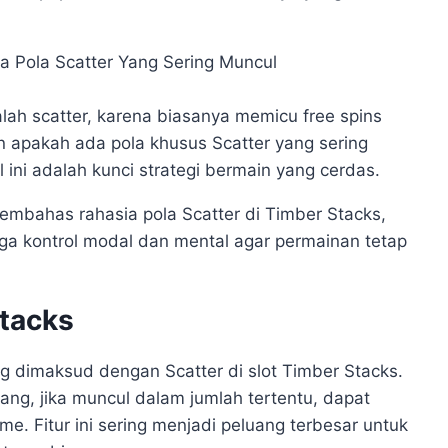
dalah scatter, karena biasanya memicu free spins
 apakah ada pola khusus Scatter yang sering
ini adalah kunci strategi bermain yang cerdas.
mbahas rahasia pola Scatter di Timber Stacks,
jaga kontrol modal dan mental agar permainan tetap
Stacks
dimaksud dengan Scatter di slot Timber Stacks.
ng, jika muncul dalam jumlah tertentu, dapat
me. Fitur ini sering menjadi peluang terbesar untuk