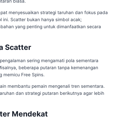
taran biasa.
pat menyesuaikan strategi taruhan dan fokus pada
ini. Scatter bukan hanya simbol acak;
ahan yang penting untuk dimanfaatkan secara
 Scatter
berpengalaman sering mengamati pola sementara
 Misalnya, beberapa putaran tanpa kemenangan
ng memicu Free Spins.
rmain membantu pemain mengenali tren sementara.
aruhan dan strategi putaran berikutnya agar lebih
tter Mendekat